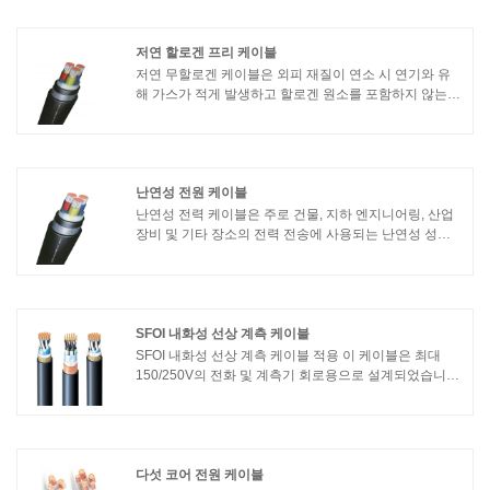
를 전달하도록 설계되었습니다.
저연 할로겐 프리 케이블
저연 무할로겐 케이블은 외피 재질이 연소 시 연기와 유
해 가스가 적게 발생하고 할로겐 원소를 포함하지 않는
특별한 종류의 케이블입니다. 주로 지하철, 선박, 병원, 전
자 장비 등과 같이 화재 방지 요구 사항이 높고 환경 오염
요구 사항이 엄격한 장소에서 사용됩니다.
난연성 전원 케이블
난연성 전력 케이블은 주로 건물, 지하 엔지니어링, 산업
장비 및 기타 장소의 전력 전송에 사용되는 난연성 성능
을 갖춘 일종의 전력 전송 케이블입니다. 주요 특징은 화
재시 화염의 확산을 방지하고 화재가 전력 시스템에 미치
는 영향을 줄일 수 있다는 것입니다.
SFOI 내화성 선상 계측 케이블
SFOI 내화성 선상 계측 케이블 적용 이 케이블은 최대
150/250V의 전화 및 계측기 회로용으로 설계되었습니다.
상업용 해양 응용 분야에 사용하기에 적합합니다. 선박
배선, 석유화학 및 공정 제어 산업을 포함한 해양 응용 분
야. 계측 및 통신 시스템용
다섯 코어 전원 케이블