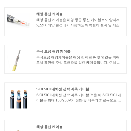
376절연재: IEC 60092-351외피 재질: IEC 60092-359가
연성: IEC 60332-1 및 IEC 60332-3 카테고리 A내화성 :
IEC 60331 (750℃or 1000℃)할로겐 함량 : IEC 60754-
해양 통신 케이블
1,2, 0.5%(최대)연기 방출 : IEC 61034-1,2, 60%(최소)
​해양 통신 케이블은 해양 등급 통신 케이블로도 알려져
있으며 해양 환경에서 사용하도록 특별히 설계 및 제조되
었습니다. 이 케이블은 선박, 해양 플랫폼 및 기타 해양 응
용 분야에서 통신 및 데이터 전송 목적으로 사용됩니다.
주석 도금 해양 케이블
주석도금 해양케이블은 해상 전력 전송 및 연결을 위해
도체 표면에 주석 도금층을 입힌 케이블입니다. 주석 도
금 케이블에는 다음과 같은 특성이 있습니다.1. 내식성:
주석 도금 케이블의 주석 층은 산화 및 부식에 효과적으
로 저항하고 케이블의 내식성을 향상시키며 선박의 특수
해양 환경에 적응할 수 있습니다.
SIOI SICI 내화성 선박 계측 케이블
SIOI SICI 내화성 선박 계측 케이블 적용 이 SIOI SICI 케
이블은 최대 150/250V의 전화 및 계측기 회로용으로 설
계되었습니다. 상업용 해양 응용 분야에 사용하기에 적합
합니다. SIOI SICI 내화성 선박 계측 케이블 표준 설계 가
이드 : IEC 60092-350, 376 절연재 : IEC 60092-351
해상 통신 케이블