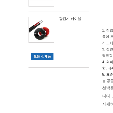
광전지 케이블
1. 전
등이 
2. 
3. 
필요합
모든 신제품
4. 외
항, 
5. 표
블 공
선박용
니다.
자세하