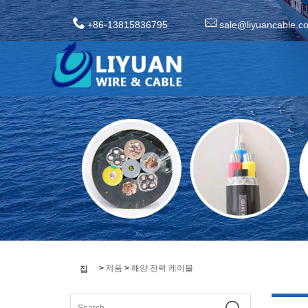
+86-13815836795
sale@liyuancable.c
>
제품
>
해양 전력 케이블
집