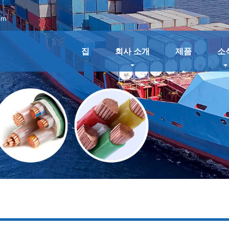
om
집
회사 소개
제품
소