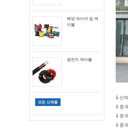
해양 와이어 및 케
이블
광전지 케이블
â 선
모든 신제품
â 중
â 중
â 중