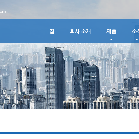
com
집
회사 소개
제품
소