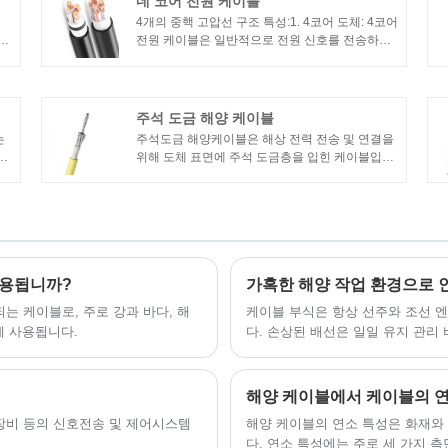
네 코어 전원 케이블
4개의 중핵 고압선 구조 특성:1. 4코어 도체: 4코어
재
전원 케이블은 일반적으로 전원 신호를 전송하기
성
위한 4개의 도체로 구성됩니다. 이러한 도체는 일
정
반적으로 구리 또는 알루미늄과 같은 전도성 재료
성:
로 만들어집니다.
케이
주석 도금 해양 케이블
서
는
주석도금 해양케이블은 해상 전력 전송 및 연결을
에
위해 도체 표면에 주석 도금층을 입힌 케이블입니
은
다. 주석 도금 케이블에는 다음과 같은 특성이 있
하
습니다.1. 내식성: 주석 도금 케이블의 주석 층은
산화 및 부식에 효과적으로 저항하고 케이블의 내
식성을 향상시키며 선박의 특수 해양 환경에 적응
할 수 있습니다.
사용됩니까?
는 케이블로, 주로 강과 바다, 해
케이블 부식은 항상 선주와 조선 
에 사용됩니다.
다. 손상된 배선은 일일 유지 관리
션 시스템 고장 등 잠재적인 안전 
선 산업은 합의에 도달했습니다. 
해양 전기 업그레이드의 최우선 과
해양 케이블에서 케이블의 
장비 등의 신호전송 및 제어시스템
해양 케이블의 연소 특성은 화재와
다. 연소 특성에는 주로 세 가지 측면