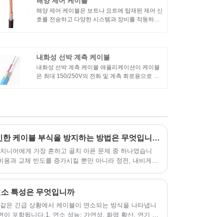
해양 제어 케이블
해양 제어 케이블은 보트나 요트에 탑재된 제어 신
호를 전송하고 다양한 시스템과 장비를 작동하기
위해 해양 애플리케이션에 사용되는 특수 케이블
입니다. 이 케이블은 가혹한 해양 환경을 견디고
다양한 기능을 안정적이고 정밀하게 제어할 수 있
도록 설계되었습니다.
내화성 선박 계측 케이블
내화성 선박 계측 케이블 애플리케이션이 케이블
은 최대 150/250V의 전화 및 계측 회로용으로 설
계되었습니다. 상업용 해양 애플리케이션에 사용
하기에 적합합니다. 내화성 선박 계측 케이블 표준
설계 가이드: IEC 60092-350, 376절연재: IEC
60092-351외피 재질: IEC 60092-359가연성: IEC
60332-1 및 IEC 60332-3 카테고리 A내화성 : IEC
60331 (750℃or 1000℃)할로겐 함량 : IEC
60754-1,2, 0.5%(최대)연기 방출 : IEC 61034-
가혹한 해양 작업 환경으로 인한 케이블 부식을 방지하는 방법은 무엇입니까?
1,2, 60%(최소)
엔지니어에게 가장 흔하고 골치 아픈 문제 중 하나였습니
 비용과 교체 빈도를 증가시킬 뿐만 아니라 정전, 내비게이
위험을 유발합니다. 이러한 가혹한 운영 조건에서 전체 조
케이블 부식을 방지하기 위한 효과적인 솔루션을 찾는 것이
제가 되었습니다.
연소 특성은 무엇입니까
 같은 긴급 상황에서 케이블이 연소되는 방식을 나타냅니
이 포함됩니다.1. 연소 성능: 가연성, 화염 확산, 연기 생