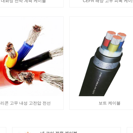
내화성 선박 계측 케이블
CEFR 해양 고무 피복 케
리콘 고무 내성 고전압 전선
보트 케이블