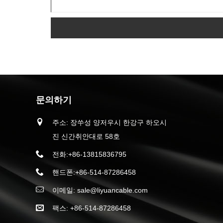
문의하기
주소: 장쑤성 양저우시 한강구 하오시
진 신간취안대로 58호
전화:
+86-13815836795
핸드폰:
+86-514-87286458
이메일:
sale@liyuancable.com
팩스: +86-514-87286458