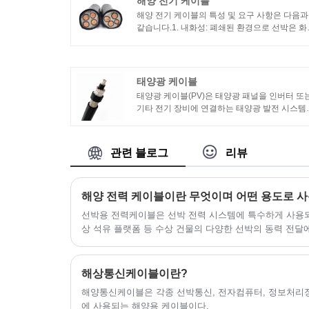
해양 전기 케이블
해양 전기 케이블의 특성 및 요구 사항은 다음과
같습니다.1. 내화성: 폐쇄된 환경으로 선박은 화
위험이 높습니다. 따라서 선박용 케이블은 내화
이 우수해야 하며 화재 발생 시 전기 시스템의 
상적인 작동을 유지할 수 있어야 합니다.2. 내유
선박 환경에는 종종 오일 오염이 있으며 해양 
태양광 케이블
블은 내유성이 우수해야 하며 오일 오염 환경에
태양광 케이블(PV)은 태양광 패널을 인버터 또
정상적으로 작동할 수 있습니다.
기타 전기 장비에 연결하는 태양광 발전 시스템
사용하도록 특별히 설계되었습니다. 이 케이블
태양광 패널에서 생성된 직류(DC) 전력을 전송
는 데 사용됩니다.
관련 블로그
리뷰
해양 전력 케이블이란 무엇이며 어떤 용도로 
‌선박용 전력케이블‌은 선박 전력 시스템에 특수하게 사용되
상 석유 플랫폼 등 수상 건물의 다양한 선박의 동력 전달
해상통신케이블이란?
​해양통신케이블은 각종 선박통신, 전자컴퓨터, 정보처리
에 사용되는 해양용 케이블이다.