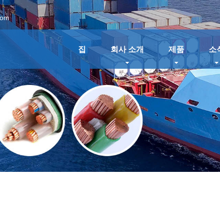
com
집
회사 소개
제품
소