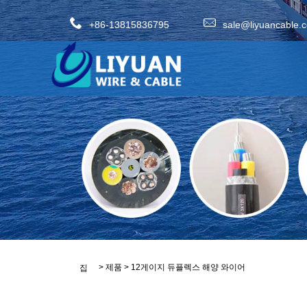
+86-13815836795
sale@liyuancable.
>
제품
>
12게이지 듀플렉스 해양 와이어
집