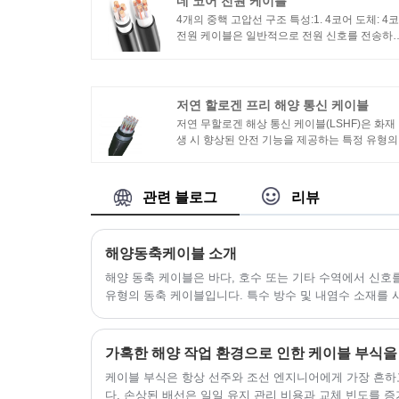
네 코어 전원 케이블
4개의 중핵 고압선 구조 특성:1. 4코어 도체: 4
전원 케이블은 일반적으로 전원 신호를 전송하
위한 4개의 도체로 구성됩니다. 이러한 도체는 
반적으로 구리 또는 알루미늄과 같은 전도성 재
로 만들어집니다.
저연 할로겐 프리 해양 통신 케이블
저연 무할로겐 해상 통신 케이블(LSHF)은 화재
생 시 향상된 안전 기능을 제공하는 특정 유형의
해상 통신 케이블입니다. 이 케이블은 화재나 
에 노출될 때 연기 및 할로겐과 같은 독성 가스
방출을 최소화하도록 설계되었습니다.
관련 블로그
리뷰
해양동축케이블 소개
해양 동축 케이블은 바다, 호수 또는 기타 수역에서 신호
유형의 동축 케이블입니다. 특수 방수 및 내염수 소재를
사용할 수 있도록 보호층을 추가해 일반 동축 케이블보다
케이블 부식은 항상 선주와 조선 엔지니어에게 가장 흔하
다. 손상된 배선은 일일 유지 관리 비용과 교체 빈도를 