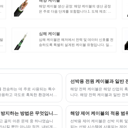
해양 케이블
코어
해양 케이블 생산 공정: 해양 케이블의 생산 공정
기
은 주로 다음 단계를 포함합니다.1. 도체 제조: 구
일
리 또는 알루미늄과 같은 적절한 재료를 선택하여
료
케이블의 도체를 제조합니다.2. 절연층 제조: 도체
를 폴리염화비닐(PVC) 또는 가교 폴리에틸렌
(XLPE)과 같은 절연 재료로 코팅하여 도체와 외부
심해 케이블
환경을 격리합니다.
 발
심해 케이블은 해저에서 전력 및 데이터 신호를 전
송하도록 특별히 설계된 케이블 유형입니다. 일반
고온
적으로 여러 절연층과 도체, 해수 침식 및 기계적
의
손상으로부터 케이블을 보호하기 위한 외부 보호
층으로 구성됩니다.
선박용 전원 케이블과 일반 
를 전송하는 데 주로 사용되는 특수
해양 전력 케이블은 해양 산업의 
 사용하고 극도로 혹독한 환경에서도
니다. 해양 전력 케이블과 일반 전
 내구성과 부식에 강합니다.
가혹한 해양 작업 환경으로 인한 케이블 부식을 방지하는 방법은 무엇입니까?
해양 제어 케이블의 적용 범
고 골치 아픈 문제 중 하나였습니
선박용 제어 케이블은 선박 지휘 및
증가시킬 뿐만 아니라 정전, 내비게이
되는 선박 시스템에 사용되는 제어