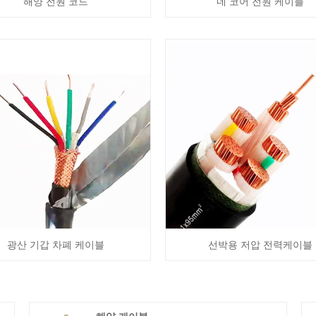
해양 전원 코드
네 코어 전원 케이블
광산 기갑 차폐 케이블
선박용 저압 전력케이블