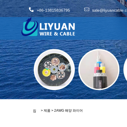
+86-13815836795
sale@liyuancable.
>
제품
>
2AWG 해양 와이어
집