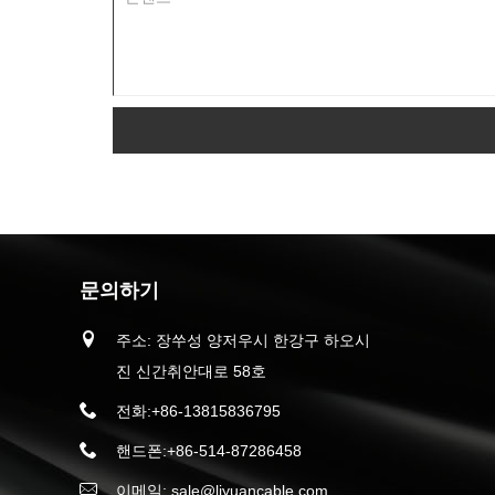
문의하기
주소: 장쑤성 양저우시 한강구 하오시
진 신간취안대로 58호
전화:
+86-13815836795
핸드폰:
+86-514-87286458
이메일:
sale@liyuancable.com