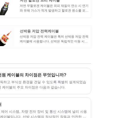
저연 할로겐 프리 케이블
저연 무할로겐 케이블은 외피 재질이 연소 시 연기
와 유해 가스가 적게 발생하고 할로겐 원소를 포함
하지 않는 특별한 종류의 케이블입니다. 주로 지하
철, 선박, 병원, 전자 장비 등과 같이 화재 방지 요
구 사항이 높고 환경 오염 요구 사항이 엄격한 장
소에서 사용됩니다.
선박용 저압 전력케이블
선박용 저압 전력 케이블은 특히 선박용 저압 전력
케이블에 사용됩니다. 선박은 독립적인 이동 시스
템으로 조명, 송전, 통신 장비 등 각종 장비와 시스
템을 구동하기 위해 전기가 필요하다. 특정 방수,
화재 및 내유성.
전원 케이블의 차이점은 무엇입니까?
혹독하고 부식성 환경을 견딜 수 있도록 특별히 설계되었습
력 케이블의 주요 차이점은 다음과 같습니다.
위
 제어 시스템, 차량 전자 장비 및 통신 시스템에 널리 사용
 케이블입니다. 선박 시스템의 정상적인 작동과 안전한 작