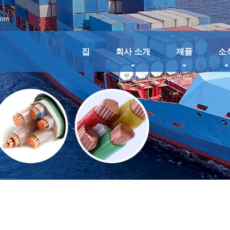
com
집
회사 소개
제품
소