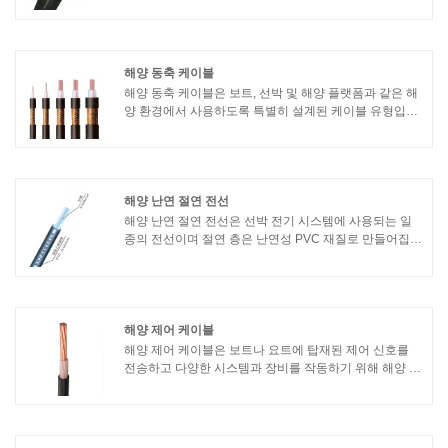
단열재로 사용하여 연기가 적고 할로겐이 없는 특성을 가
지고 있습니다. 다음은 케이블의 특성입니다:1. 연기가 적
고 할로겐이 없음: 화재 발생 시 케이블의 연소로 발생하
는 연기와 유독가스가 적어 화재 진압 및 대피에 도움이
됩니다.
해양 동축 케이블
해양 동축 케이블은 보트, 선박 및 해양 플랫폼과 같은 해
양 환경에서 사용하도록 특별히 설계된 케이블 유형입니
다. 일반적으로 통신, 데이터 또는 비디오 목적으로 고주
파 신호를 전송하는 데 사용됩니다.
해양 난연 절연 전선
해양 난연 절연 전선은 선박 전기 시스템에 사용되는 일
종의 전선이며 절연 층은 난연성 PVC 재질로 만들어집니
다. 이러한 종류의 와이어는 난연 성능이 우수하여 화재
발생 시 화재 확산을 늦출 수 있어 선박과 인원의 안전을
보호할 수 있습니다.
해양 제어 케이블
해양 제어 케이블은 보트나 요트에 탑재된 제어 신호를
전송하고 다양한 시스템과 장비를 작동하기 위해 해양 애
플리케이션에 사용되는 특수 케이블입니다. 이 케이블은
가혹한 해양 환경을 견디고 다양한 기능을 안정적이고 정
밀하게 제어할 수 있도록 설계되었습니다.