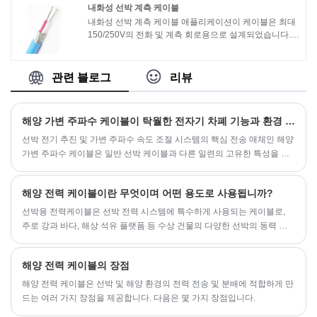
내화성 선박 계측 케이블
내화성 선박 계측 케이블 애플리케이션이 케이블은 최대
150/250V의 전화 및 계측 회로용으로 설계되었습니다.
상업용 해양 애플리케이션에 사용하기에 적합합니다. 내
화성 선박 계측 케이블 표준설계 가이드: IEC 60092-350,
376절연재: IEC 60092-351외피 재질: IEC 60092-359가
관련 블로그
리뷰
연성: IEC 60332-1 및 IEC 60332-3 카테고리 A내화성 :
IEC 60331 (750℃or 1000℃)할로겐 함량 : IEC 60754-
1,2, 0.5%(최대)연기 방출 : IEC 61034-1,2, 60%(최소)
해양 가변 주파수 케이블이 탁월한 전자기 차폐 기능과 환경 적응성을 갖는 이유는 무엇입니까?
선박 전기 추진 및 가변 주파수 속도 조절 시스템의 핵심 전송 매체인 해양
가변 주파수 케이블은 일반 선박 케이블과 다른 일련의 고유한 특성을 가
지고 있습니다.
해양 전력 케이블이란 무엇이며 어떤 용도로 사용됩니까?
‌선박용 전력케이블‌은 선박 전력 시스템에 특수하게 사용되는 케이블로,
주로 강과 바다, 해상 석유 플랫폼 등 수상 건물의 다양한 선박의 동력 전
달에 사용됩니다.
해양 전력 케이블의 장점
해양 전력 케이블은 선박 및 해양 환경의 전력 전송 및 분배에 적합하게 만
드는 여러 가지 장점을 제공합니다. 다음은 몇 가지 장점입니다.