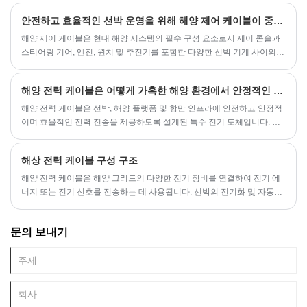
안전하고 효율적인 선박 운영을 위해 해양 제어 케이블이 중요한 이유는 무엇입니까?
해양 제어 케이블은 현대 해양 시스템의 필수 구성 요소로서 제어 콘솔과
스티어링 기어, 엔진, 윈치 및 추진기를 포함한 다양한 선박 기계 사이의
기본 링크 역할을 합니다. 이 케이블은 바닷물 노출, UV 방사선, 온도 변화,
기계적 마모 등 가혹한 해양 조건에서도 안정적이고 원활하며 정밀한 제
해양 전력 케이블은 어떻게 가혹한 해양 환경에서 안정적인 성능을 보장합니까?
어를 제공하도록 설계되었습니다. 안전, 효율성 및 장기적인 성능을 추구
하는 조선소, 운영자 및 유지 보수 전문가에게는 구조, 기능 및 응용 프로
해양 전력 케이블은 선박, 해양 플랫폼 및 항만 인프라에 안전하고 안정적
그램을 이해하는 것이 중요합니다.
이며 효율적인 전력 전송을 제공하도록 설계된 특수 전기 도체입니다. 이
케이블은 높은 습도, 염수 노출, 극한의 온도, 기계적 스트레스 및 지속적
인 진동을 포함한 가혹한 해양 조건을 견딜 수 있도록 설계되었습니다. 이
해상 전력 케이블 구성 구조
들의 주요 목적은 항법 장비, 조명, 추진 모터 및 통신 장치와 같은 중요한
온보드 시스템에 중단 없는 전원 공급을 유지하는 것입니다.
해양 전력 케이블은 해양 그리드의 다양한 전기 장비를 연결하여 전기 에
너지 또는 전기 신호를 전송하는 데 사용됩니다. 선박의 전기화 및 자동화
정도가 지속적으로 향상됨에 따라 해양 전력 케이블의 종류와 소비가 증
가하고 있습니다.
문의 보내기