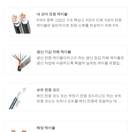
고무는 우수한 열 안정성을 가지며 분해되거나 녹지 않고
고온을 견딜 수 있습니다. 따라서 엔진이나 산업 장비와
같이 와이어가 고온에 노출될 수 있는 응용 분야에 적합
네 코어 전원 케이블
합니다.
4개의 중핵 고압선 구조 특성:1. 4코어 도체: 4코어 전원
케이블은 일반적으로 전원 신호를 전송하기 위한 4개의
도체로 구성됩니다. 이러한 도체는 일반적으로 구리 또는
알루미늄과 같은 전도성 재료로 만들어집니다.
광산 기갑 차폐 케이블
광산 전원 케이블이라고도 하는 광산 장갑 차폐 케이블은
광산 작업에 사용하도록 특별히 설계된 케이블 유형입니
다. 가혹하고 까다로운 조건이 있을 수 있는 지하 광산에
서 전력 및 제어 신호를 전송하는 데 사용됩니다.
보트 전원 코드
해안 전원 코드 또는 부둣가 전원 코드라고도 하는 보트
전원 코드는 보트나 요트를 해안 전원에 연결하는 데 사
용되는 케이블입니다. 해안에서 보트까지 전력을 공급하
여 온보드 시스템 작동 및 배터리 충전을 가능하게 합니
다.
해양 케이블