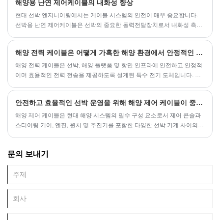
해양용 난연 제어케이블의 내화성 향상
현대 선박 엔지니어링에서는 케이블 시스템의 안전이 매우 중요합니다.
선박용 난연 제어케이블은 선박의 중요한 동력전달장치로서 내화성 측면
에서 선박의 안전한 운항에 직접적인 영향을 미칩니다. 선박 기술이 지속
적으로 업그레이드됨에 따라 선박 케이블에 대한 화재 예방 요구 사항이
해양 전력 케이블은 어떻게 가혹한 해양 환경에서 안정적인 성능을 보장합니까?
점점 더 엄격해지고 있습니다.
해양 전력 케이블은 선박, 해양 플랫폼 및 항만 인프라에 안전하고 안정적
이며 효율적인 전력 전송을 제공하도록 설계된 특수 전기 도체입니다. 이
케이블은 높은 습도, 염수 노출, 극한의 온도, 기계적 스트레스 및 지속적
인 진동을 포함한 가혹한 해양 조건을 견딜 수 있도록 설계되었습니다. 이
안전하고 효율적인 선박 운영을 위해 해양 제어 케이블이 중요한 이유는 무엇입니까?
들의 주요 목적은 항법 장비, 조명, 추진 모터 및 통신 장치와 같은 중요한
온보드 시스템에 중단 없는 전원 공급을 유지하는 것입니다.
해양 제어 케이블은 현대 해양 시스템의 필수 구성 요소로서 제어 콘솔과
스티어링 기어, 엔진, 윈치 및 추진기를 포함한 다양한 선박 기계 사이의
기본 링크 역할을 합니다. 이 케이블은 바닷물 노출, UV 방사선, 온도 변화,
기계적 마모 등 가혹한 해양 조건에서도 안정적이고 원활하며 정밀한 제
문의 보내기
어를 제공하도록 설계되었습니다. 안전, 효율성 및 장기적인 성능을 추구
하는 조선소, 운영자 및 유지 보수 전문가에게는 구조, 기능 및 응용 프로
그램을 이해하는 것이 중요합니다.