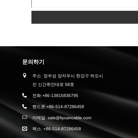
문의하기
주소: 장쑤성 양저우시 한강구 하오시
진 신간취안대로 58호
전화:
+86-13815836795
핸드폰:
+86-514-87286458
이메일:
sale@liyuancable.com
팩스: +86-514-87286458