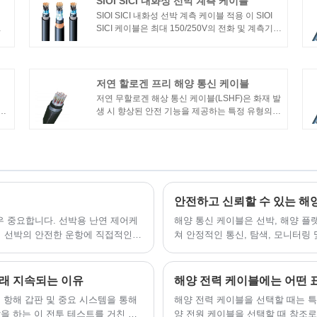
SIOI SICI 내화성 선박 계측 케이블
SIOI SICI 내화성 선박 계측 케이블 적용 이 SIOI
로
SICI 케이블은 최대 150/250V의 전화 및 계측기
추
회로용으로 설계되었습니다. 상업용 해양 응용 분
케
야에 사용하기에 적합합니다. SIOI SICI 내화성 선
박 계측 케이블 표준 설계 가이드 : IEC 60092-
350, 376 절연재 : IEC 60092-351
저연 할로겐 프리 해양 통신 케이블
저연 무할로겐 해상 통신 케이블(LSHF)은 화재 발
재
생 시 향상된 안전 기능을 제공하는 특정 유형의
성
해상 통신 케이블입니다. 이 케이블은 화재나 고온
정
에 노출될 때 연기 및 할로겐과 같은 독성 가스의
성:
방출을 최소화하도록 설계되었습니다.
케이
서
 중요합니다. 선박용 난연 제어케
해양 통신 케이블은 선박, 해양 플
 선박의 안전한 운항에 직접적인
쳐 안정적인 통신, 탐색, 모니터링
 따라 선박 케이블에 대한 화재 예
래 지속되는 이유
해양 전력 케이블에는 어떤 
 항해 갑판 및 중요 시스템을 통해
​해양 전력 케이블을 선택할 때는 
을 하는 이 전투 테스트를 거친 도
양 전원 케이블을 선택할 때 참조로