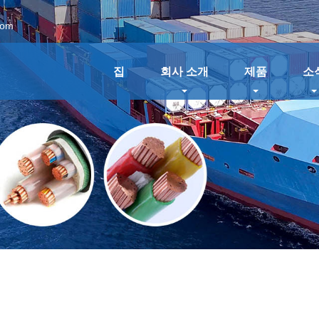
com
집
회사 소개
제품
소