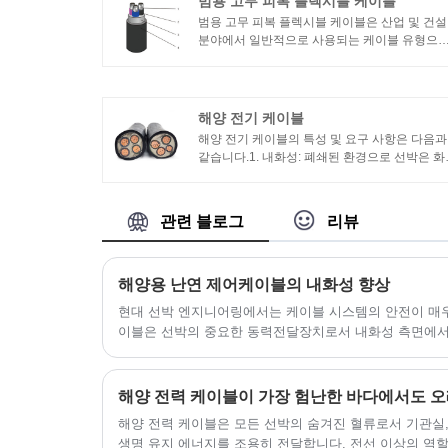
범용 고무 피복 플렉시블 케이블
범용 고무 피복 플렉시블 케이블은 산업 및 건설
분야에서 일반적으로 사용되는 케이블 유형으
고무 피복 소재, 높은 유연성 및 내마모성을 갖
고 있습니다. 다음은 일반 고무 피복 플렉시블 
이블에 대한 기본 정보입니다.
해양 전기 케이블
해양 전기 케이블의 특성 및 요구 사항은 다음과
같습니다.1. 내화성: 폐쇄된 환경으로 선박은 화
위험이 높습니다. 따라서 선박용 케이블은 내화
이 우수해야 하며 화재 발생 시 전기 시스템의 
상적인 작동을 유지할 수 있어야 합니다.2. 내유
관련 블로그
리뷰
선박 환경에는 종종 오일 오염이 있으며 해양 
블은 내유성이 우수해야 하며 오일 오염 환경에
정상적으로 작동할 수 있습니다.
해양용 난연 제어케이블의 내화성 향상
현대 선박 엔지니어링에서는 케이블 시스템의 안전이 매우
이블은 선박의 중요한 동력전달장치로서 내화성 측면에서
영향을 미칩니다. 선박 기술이 지속적으로 업그레이드됨에
방 요구 사항이 점점 더 엄격해지고 있습니다.
해양 전력 케이블이 가장 험난한 바다에서도 오
해양 전력 케이블은 모든 선박의 숨겨진 혈류로서 기관실,
생명 유지 에너지를 조용히 전달합니다. 전선 이상의 역할