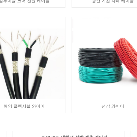
알루미늄 코어 전원 케이블
광산 기갑 차폐 케이블
해양 플렉시블 와이어
선상 와이어