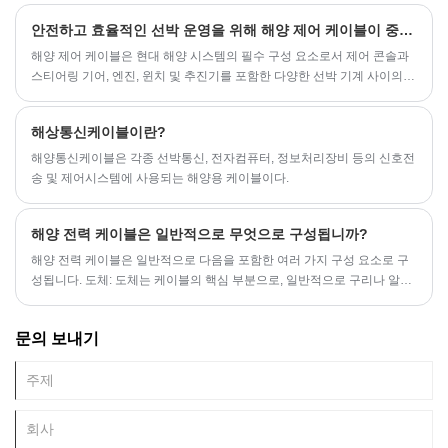
등 선박 내부의 다양한 통신 장비를 연결하는 데 사용됩니다.
안전하고 효율적인 선박 운영을 위해 해양 제어 케이블이 중요한 이유는 무엇입니까?
해양 제어 케이블은 현대 해양 시스템의 필수 구성 요소로서 제어 콘솔과
스티어링 기어, 엔진, 윈치 및 추진기를 포함한 다양한 선박 기계 사이의
기본 링크 역할을 합니다. 이 케이블은 바닷물 노출, UV 방사선, 온도 변화,
기계적 마모 등 가혹한 해양 조건에서도 안정적이고 원활하며 정밀한 제
해상통신케이블이란?
어를 제공하도록 설계되었습니다. 안전, 효율성 및 장기적인 성능을 추구
하는 조선소, 운영자 및 유지 보수 전문가에게는 구조, 기능 및 응용 프로
​해양통신케이블은 각종 선박통신, 전자컴퓨터, 정보처리장비 등의 신호전
그램을 이해하는 것이 중요합니다.
송 및 제어시스템에 사용되는 해양용 케이블이다.
해양 전력 케이블은 일반적으로 무엇으로 구성됩니까?
해양 전력 케이블은 일반적으로 다음을 포함한 여러 가지 구성 요소로 구
성됩니다. 도체: 도체는 케이블의 핵심 부분으로, 일반적으로 구리나 알루
미늄과 같은 전도성 재료로 만들어집니다. 도체는 전류를 전달하는 데 사
용되며, 전도성 재료의 선택은 케이블의 전력과 목적에 따라 달라집니다.
문의 보내기