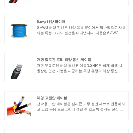
용하도록 특별히 설계되었습니다. 이 케이블은 태양광 패
널에서 생성된 직류(DC) 전력을 전송하는 데 사용됩니다.
6awg 해양 와이어
6 AWG 해양 전선은 해양 응용 분야에서 일반적으로 사용
되는 특정 크기의 전선을 나타냅니다. 다음은 6 AWG 해
양 전선의 몇 가지 주요 기능입니다.1. 도체: 6 AWG 해양
전선의 도체는 일반적으로 주석 도금 구리로 만들어집니
다. 구리를 주석 도금하면 내식성이 향상되어 해양 환경
에 적합합니다. 6AWG 크기는 와이어의 직경을 나타내며
AWG는 American Wire Gauge를 나타냅니다.
저연 할로겐 프리 해양 통신 케이블
저연 무할로겐 해상 통신 케이블(LSHF)은 화재 발생 시
향상된 안전 기능을 제공하는 특정 유형의 해상 통신 케
이블입니다. 이 케이블은 화재나 고온에 노출될 때 연기
및 할로겐과 같은 독성 가스의 방출을 최소화하도록 설계
되었습니다.
해양 고전압 케이블
선박용 고압 케이블은 실리콘 고무 절연 재료로 만들어지
고 고압 응용 프로그램에 견딜 수 있도록 설계된 전선 유
형을 말합니다. 다음은 실리콘 고무 내성 고전압 와이어
의 몇 가지 주요 기능 및 이점입니다.1. 고온 저항: 실리콘
고무는 우수한 열 안정성을 가지며 분해되거나 녹지 않고
고온을 견딜 수 있습니다. 따라서 엔진이나 산업 장비와