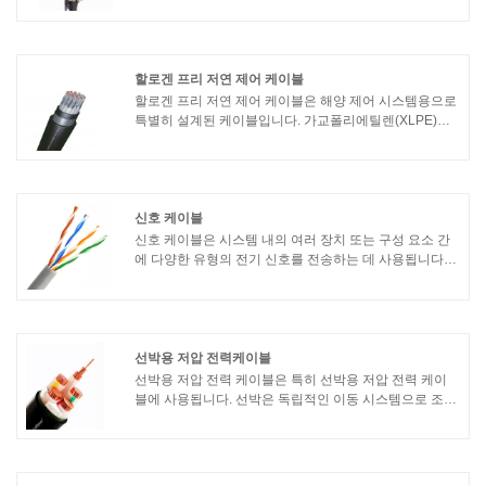
다. 가혹하고 까다로운 조건이 있을 수 있는 지하 광산에
서 전력 및 제어 신호를 전송하는 데 사용됩니다.
할로겐 프리 저연 제어 케이블
할로겐 프리 저연 제어 케이블은 해양 제어 시스템용으로
특별히 설계된 케이블입니다. 가교폴리에틸렌(XLPE)을
단열재로 사용하여 연기가 적고 할로겐이 없는 특성을 가
지고 있습니다. 다음은 케이블의 특성입니다:1. 연기가 적
고 할로겐이 없음: 화재 발생 시 케이블의 연소로 발생하
는 연기와 유독가스가 적어 화재 진압 및 대피에 도움이
됩니다.
신호 케이블
신호 케이블은 시스템 내의 여러 장치 또는 구성 요소 간
에 다양한 유형의 전기 신호를 전송하는 데 사용됩니다.
이 케이블은 단거리에서 중간 거리에 걸쳐 오디오, 비디
오, 데이터 또는 제어 신호와 같은 저전압 및 저전류 신호
를 전달하도록 설계되었습니다.
선박용 저압 전력케이블
선박용 저압 전력 케이블은 특히 선박용 저압 전력 케이
블에 사용됩니다. 선박은 독립적인 이동 시스템으로 조
명, 송전, 통신 장비 등 각종 장비와 시스템을 구동하기 위
해 전기가 필요하다. 특정 방수, 화재 및 내유성.