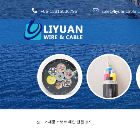
+86-13815836795
sale@liyuancable.
>
제품
>
보트 해안 전원 코드
집