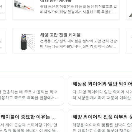
해양 통신 케이블
신
​해양 통신 케이블은 해양 등급 통신 케이블로도 알
 케
려져 있으며 해양 환경에서 사용하도록 특별히 설
되
계 및 제조되었습니다. 이 케이블은 선박, 해양 플
로
랫폼 및 기타 해양 응용 분야에서 통신 및 데이터
전송 목적으로 사용됩니다.
해양 고압 전원 케이블
도
선박용 고압 전력 케이블은 선박의 고압 전력 전송
사
에 사용되는 케이블입니다. 선박의 전력 시스템은
일반적으로 다양한 장비 및 시스템의 요구 사항을
충족하기 위해 더 높은 전압에서 전기 에너지를 전
송해야 합니다. 다음은 해양 고압 전력 케이블에
대한 몇 가지 기본 정보입니다.
해상용 와이어와 일반 와이어
를 전송하는 데 주로 사용되는 특수
​예, 해양 와이어와 일반 와이어 
 사용하고 극도로 혹독한 환경에서도
려 사항을 제시하기 때문에 이러한 
 내구성과 부식에 강합니다.
안전하고 효율적인 선박 운영을 위해 해양 제어 케이블이 중요한 이유는 무엇입니까?
해양 와이어의 진품 여부와 
서 제어 콘솔과 스티어링 기어, 엔
해양용 와이어의 품질은 선박의 안
본 링크 역할을 합니다. 이 케이블은
은 가혹하고 습하며 염분이 많으며