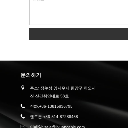
문의하기
주소: 장쑤성 양저우시 한강구 하오시
진 신간취안대로 58호
전화:
+86-13815836795
핸드폰:
+86-514-87286458
이메일:
sale@liyuancable.com