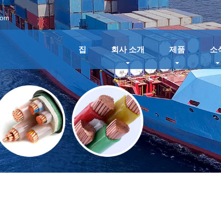
com
집
회사 소개
제품
소