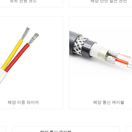
보트 전원 코드
해양 난연 절연 전선
해양 이중 와이어
해양 통신 케이블