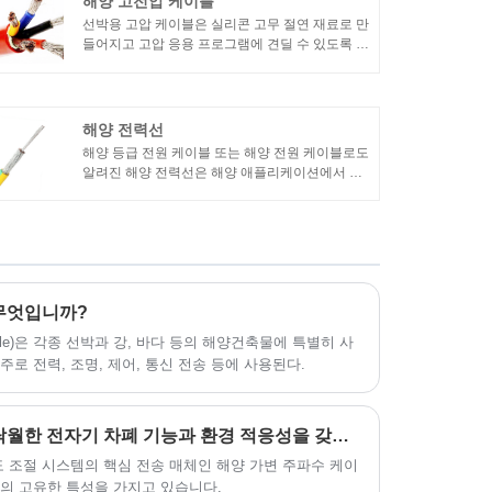
해양 고전압 케이블
선박용 고압 케이블은 실리콘 고무 절연 재료로 만
들어지고 고압 응용 프로그램에 견딜 수 있도록 설
계된 전선 유형을 말합니다. 다음은 실리콘 고무
내성 고전압 와이어의 몇 가지 주요 기능 및 이점
입니다.1. 고온 저항: 실리콘 고무는 우수한 열 안
정성을 가지며 분해되거나 녹지 않고 고온을 견딜
해양 전력선
수 있습니다. 따라서 엔진이나 산업 장비와 같이
해양 등급 전원 케이블 또는 해양 전원 케이블로도
와이어가 고온에 노출될 수 있는 응용 분야에 적합
알려진 해양 전력선은 해양 애플리케이션에서 더
합니다.
높은 전압 전력을 전달하기 위해 특별히 설계된 전
기 케이블을 의미합니다. 이 케이블은 보트와 요트
의 다양한 시스템과 장비에 전력을 공급하는 데 사
용됩니다.
무엇입니까?
able)은 각종 선박과 강, 바다 등의 해양건축물에 특별히 사
로 전력, 조명, 제어, 통신 전송 등에 사용된다.
해양 가변 주파수 케이블이 탁월한 전자기 차폐 기능과 환경 적응성을 갖는 이유는 무엇입니까?
도 조절 시스템의 핵심 전송 매체인 해양 가변 주파수 케이
의 고유한 특성을 가지고 있습니다.