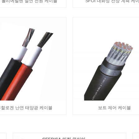
 폴리에틸렌 절연 전원 케이블
SFOI 내화성 선상 계측 케
무할로겐 난연 태양광 케이블
보트 제어 케이블