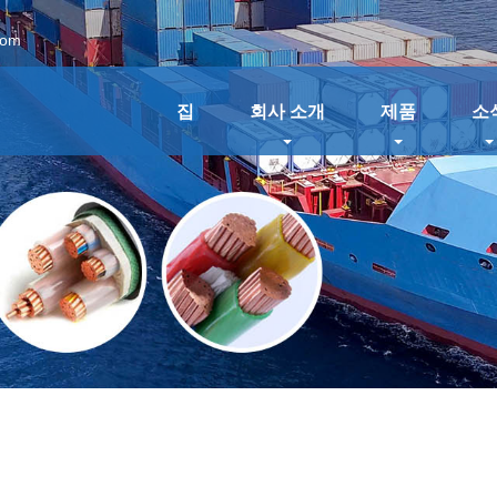
com
집
회사 소개
제품
소