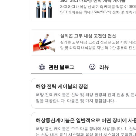
SIOI SICI 내화성 선박 계측 케이블
SIOI SICI 내화성 선박 계측 케이블 적용 이 SIOI
SICI 케이블은 최대 150/250V의 전화 및 계측기
회로용으로 설계되었습니다. 상업용 해양 응용 
야에 사용하기에 적합합니다. SIOI SICI 내화성 선
박 계측 케이블 표준 설계 가이드 : IEC 60092-
350, 376 절연재 : IEC 60092-351
실리콘 고무 내성 고전압 전선
실리콘 고무 내성 고전압 전선은 고온 저항, 내
압 및 화학적 내식성을 지닌 특수한 종류의 전
니다. 일반적으로 도체, 절연층 및 고무 피복으
구성됩니다. 실리콘 고무 고전압 전선의 특성은
음과 같습니다.1. 고온 저항: 실리콘 고무는 고온
관련 블로그
리뷰
저항을 가지며 고온 환경에서 오랫동안 안정적
로 작동할 수 있으며 일반적으로 온도 범위는
200° 이상에 도달할 수 있습니다.
해양 전력 케이블의 장점
해양 전력 케이블은 선박 및 해양 환경의 전력 전송 및 
점을 제공합니다. 다음은 몇 가지 장점입니다.
해상통신케이블은 일반적으로 어떤 장비에 사
해양 통신 케이블은 주로 다음 장비에 사용됩니다. 1. 선
는 선박 내부 통신 시스템과 육상 통신 시스템이 포함됩니