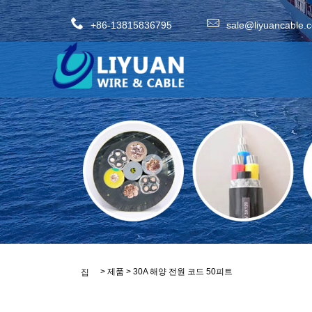
+86-13815836795
sale@liyuancable.
>
제품
>
30A 해양 전원 코드 50피트
집