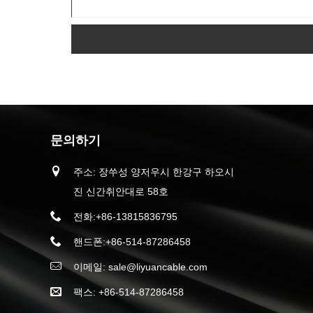
문의하기
주소: 장쑤성 양저우시 한강구 하오시
진 신간취안대로 58호
전화:
+86-13815836795
핸드폰:
+86-514-87286458
이메일:
sale@liyuancable.com
팩스: +86-514-87286458