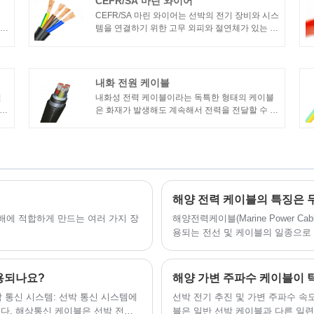
CEFR/SA 마린 와이어
CEFR/SA 마린 와이어는 선박의 전기 장비와 시스
템을 연결하기 위한 고무 외피와 절연체가 있는 특
분
수 목적의 마린 와이어입니다. CEFR/SA 해양 전
선은 종종 선박 전원 시스템, 조명 시스템, 통신 시
스템 및 제어 시스템에 사용됩니다.
내화 전원 케이블
전
내화성 전력 케이블이라는 독특한 형태의 케이블
선입
은 화재가 발생해도 계속해서 전력을 전달할 수 있
로
습니다. 화재가 발생해도 전력계통이 계속 전기를
 다
공급할 수 있도록 고층빌딩, 지하철, 터널 등 화재
안전요구가 높은 장소에서 주로 활용되고 있습니
으
다.
해양 전력 케이블의 특징은 
분배에 적합하게 만드는 여러 가지 장
해양전력케이블(Marine Power C
용되는 전선 및 케이블의 일종으로 주
용되나요?
박 통신 시스템: 선박 통신 시스템에
선박 전기 추진 및 가변 주파수 속
다. 해상통신 케이블은 선박 전화
블은 일반 선박 케이블과 다른 일련