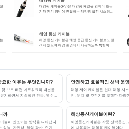
태양광 케이블
 절
태양광 케이블(PV)은 태양광 패널을 인버터 또는
형
기타 전기 장비에 연결하는 태양광 발전 시스템에
사용하도록 특별히 설계되었습니다. 이 케이블은
태양광 패널에서 생성된 직류(DC) 전력을 전송하
는 데 사용됩니다.
해양 통신 케이블
하는
​해양 통신 케이블은 해양 등급 통신 케이블로도 알
연결
려져 있으며 해양 환경에서 사용하도록 특별히 설
까
계 및 제조되었습니다. 이 케이블은 선박, 해양 플
터리
랫폼 및 기타 해양 응용 분야에서 통신 및 데이터
전송 목적으로 사용됩니다.
 중요한 이유는 무엇입니까?
 및 보조 배전 네트워크의 백본을
해양 제어 케이블은 현대 해양 시스
 유지하면서 지속적인 진동, 염수
진, 윈치 및 추진기를 포함한 다양
바닷물 노출, UV 방사선, 온도 변
활하며 정밀한 제어를 제공하도록 
는 조선소, 운영자 및 유지 보수 
니까
해상통신케이블이란?
중요합니다.
케이블이 연소되는 방식을 나타냅니
​해양통신케이블은 각종 선박통신,
 성능: 가연성, 화염 확산, 연기 생
에 사용되는 해양용 케이블이다.