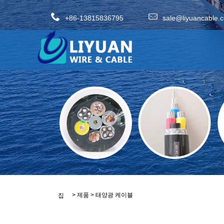
+86-13815836795
sale@liyuancable.
>
제품
>
태양광 케이블
집