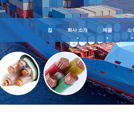
com
집
회사 소개
제품
소