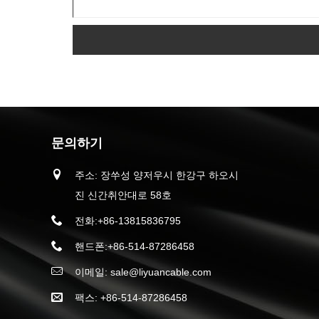
문의하기
주소: 장쑤성 양저우시 한강구 하오시
진 신간취안대로 58호
전화:
+86-13815836795
핸드폰:
+86-514-87286458
이메일:
sale@liyuancable.com
팩스: +86-514-87286458