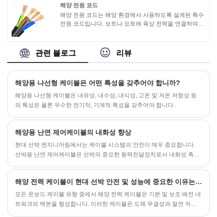
해양 전원 코드
해양 전원 코드는 해양 환경에서 사용하도록 설계된 특수
전원 코드입니다. 보트나 요트에 육상 전력을 연결하여
다양한 온보드 시스템 및 장비에 전력을 공급하는 데 사
용됩니다.
관련 블로그
리뷰
해양용 나선형 케이블은 어떤 특성을 갖추어야 합니까?
해양용 나선형 케이블은 내유성, 내수성, 내식성, 고온 및 저온 저항성 등
의 특성은 물론 우수한 전기적, 기계적 특성을 갖추어야 합니다.
해양용 난연 제어케이블의 내화성 향상
현대 선박 엔지니어링에서는 케이블 시스템의 안전이 매우 중요합니다.
선박용 난연 제어케이블은 선박의 중요한 동력전달장치로서 내화성 측면
에서 선박의 안전한 운항에 직접적인 영향을 미칩니다. 선박 기술이 지속
적으로 업그레이드됨에 따라 선박 케이블에 대한 화재 예방 요구 사항이
해양 전력 케이블이 현대 선박 안전 및 성능에 중요한 이유는 무엇입니까?
점점 더 엄격해지고 있습니다.
모든 온보드 케이블 유형 중에서 해양 전력 케이블은 기본 및 보조 배전 네
트워크의 백본을 형성합니다. 이러한 케이블은 도체 무결성과 절연 저항
을 유지하면서 지속적인 진동, 염수 분무, 극한 온도 및 잠재적인 화재 위