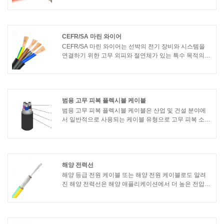
로 도체, 절연층 및 고무 피복으로 구성됩니다. 실리콘 고
무 고전압 전선의 특성은 다음과 같습니다.1. 고온 저항:
실리콘 고무는 고온 저항을 가지며 고온 환경에서 오랫동
안 안정적으로 작동할 수 있으며 일반적으로 온도 범위는
200° 이상에 도달할 수 있습니다.
CEFR/SA 마린 와이어
CEFR/SA 마린 와이어는 선박의 전기 장비와 시스템을
연결하기 위한 고무 외피와 절연체가 있는 특수 목적의
마린 와이어입니다. CEFR/SA 해양 전선은 종종 선박 전
원 시스템, 조명 시스템, 통신 시스템 및 제어 시스템에 사
용됩니다.
범용 고무 피복 플렉시블 케이블
범용 고무 피복 플렉시블 케이블은 산업 및 건설 분야에
서 일반적으로 사용되는 케이블 유형으로 고무 피복 소
재, 높은 유연성 및 내마모성을 갖추고 있습니다. 다음은
일반 고무 피복 플렉시블 케이블에 대한 기본 정보입니
다.
해양 전력선
해양 등급 전원 케이블 또는 해양 전원 케이블로도 알려
진 해양 전력선은 해양 애플리케이션에서 더 높은 전압
전력을 전달하기 위해 특별히 설계된 전기 케이블을 의미
합니다. 이 케이블은 보트와 요트의 다양한 시스템과 장
비에 전력을 공급하는 데 사용됩니다.