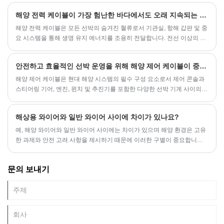
해양 전력 케이블이 가장 험난한 바다에서도 오래 지속되는 이유
해양 전력 케이블은 모든 선박의 숨겨진 혈류로서 기관실, 항해 갑판 및 중
요 시스템을 통해 생명 유지 에너지를 조용히 전달합니다. 전선 이상의 역
할을 하는 이 전투 테스트를 거친 도관은 바다가 던지는 파도에 저항하는
동시에 파도를 건너 인류의 여정에 힘을 실어줍니다.
안전하고 효율적인 선박 운영을 위해 해양 제어 케이블이 중요한 이유는 무엇입니까?
해양 제어 케이블은 현대 해양 시스템의 필수 구성 요소로서 제어 콘솔과
스티어링 기어, 엔진, 윈치 및 추진기를 포함한 다양한 선박 기계 사이의
기본 링크 역할을 합니다. 이 케이블은 바닷물 노출, UV 방사선, 온도 변화,
기계적 마모 등 가혹한 해양 조건에서도 안정적이고 원활하며 정밀한 제
해상용 와이어와 일반 와이어 사이에 차이가 있나요?
어를 제공하도록 설계되었습니다. 안전, 효율성 및 장기적인 성능을 추구
하는 조선소, 운영자 및 유지 보수 전문가에게는 구조, 기능 및 응용 프로
​예, 해양 와이어와 일반 와이어 사이에는 차이가 있으며 해양 환경은 고유
그램을 이해하는 것이 중요합니다.
한 과제와 안전 고려 사항을 제시하기 때문에 이러한 구별이 중요합니다.
다음은 몇 가지 주요 차이점입니다.
문의 보내기