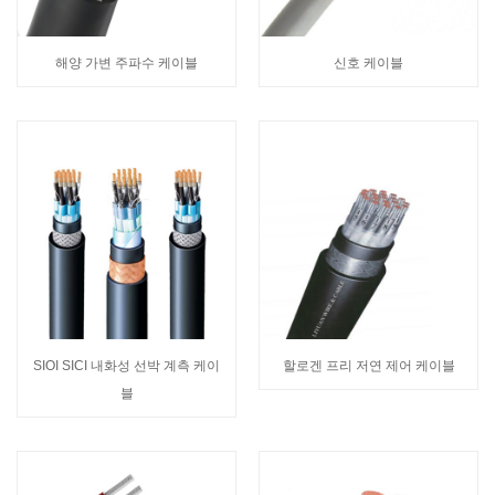
해양 가변 주파수 케이블
신호 케이블
SIOI SICI 내화성 선박 계측 케이
할로겐 프리 저연 제어 케이블
블