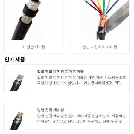
태양광 케이블
광산 기갑 차폐 케이블
인기 제품
할로겐 프리 저연 제어 케이블
할로겐 프리 저연 제어 케이블은 해양 제어 시스템용으로
특별히 설계된 케이블입니다. 가교폴리에틸렌(XLPE)을
단열재로 사용하여 연기가 적고 할로겐이 없는 특성을 가
지고 있습니다. 다음은 케이블의 특성입니다:1. 연기가 적
고 할로겐이 없음: 화재 발생 시 케이블의 연소로 발생하
는 연기와 유독가스가 적어 화재 진압 및 대피에 도움이
됩니다.
절연 전원 케이블
절연 전원 케이블은 전기 에너지를 전송하는 데 사용되는
케이블의 일종으로 절연 성능이 우수하고 전류 누출 및
간섭을 방지하여 전원 시스템의 정상적인 작동을 보장합
니다. 절연 전력 케이블은 일반적으로 도체, 절연층, 외피