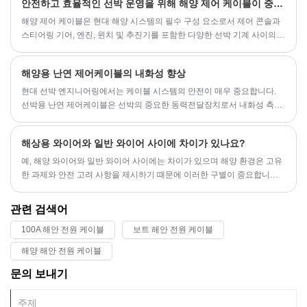
안전하고 효율적인 선박 운영을 위해 해양 제어 케이블이 중요한 이유는 무엇입니까?
해양 제어 케이블은 현대 해양 시스템의 필수 구성 요소로서 제어 콘솔과
스티어링 기어, 엔진, 윈치 및 추진기를 포함한 다양한 선박 기계 사이의
기본 링크 역할을 합니다. 이 케이블은 바닷물 노출, UV 방사선, 온도 변화,
기계적 마모 등 가혹한 해양 조건에서도 안정적이고 원활하며 정밀한 제
해양용 난연 제어케이블의 내화성 향상
어를 제공하도록 설계되었습니다. 안전, 효율성 및 장기적인 성능을 추구
하는 조선소, 운영자 및 유지 보수 전문가에게는 구조, 기능 및 응용 프로
현대 선박 엔지니어링에서는 케이블 시스템의 안전이 매우 중요합니다.
그램을 이해하는 것이 중요합니다.
선박용 난연 제어케이블은 선박의 중요한 동력전달장치로서 내화성 측면
에서 선박의 안전한 운항에 직접적인 영향을 미칩니다. 선박 기술이 지속
적으로 업그레이드됨에 따라 선박 케이블에 대한 화재 예방 요구 사항이
해상용 와이어와 일반 와이어 사이에 차이가 있나요?
점점 더 엄격해지고 있습니다.
​예, 해양 와이어와 일반 와이어 사이에는 차이가 있으며 해양 환경은 고유
한 과제와 안전 고려 사항을 제시하기 때문에 이러한 구별이 중요합니다.
다음은 몇 가지 주요 차이점입니다.
관련 검색어
100A 해안 전원 케이블
보트 해안 전원 케이블
해양 해안 전원 케이블
문의 보내기