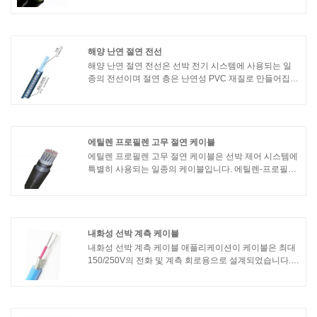
명, 송전, 통신 장비 등 각종 장비와 시스템을 구동하기 위
해 전기가 필요하다. 특정 방수, 화재 및 내유성.
해양 난연 절연 전선
해양 난연 절연 전선은 선박 전기 시스템에 사용되는 일
종의 전선이며 절연 층은 난연성 PVC 재질로 만들어집니
다. 이러한 종류의 와이어는 난연 성능이 우수하여 화재
발생 시 화재 확산을 늦출 수 있어 선박과 인원의 안전을
보호할 수 있습니다.
에틸렌 프로필렌 고무 절연 케이블
에틸렌 프로필렌 고무 절연 케이블은 선박 제어 시스템에
특별히 사용되는 일종의 케이블입니다. 에틸렌-프로필렌
고무(EPR)를 단열재로 사용하며 연기가 적고 할로겐이
없는 특성이 있습니다. 다음은 케이블의 특성입니다.1. 연
기가 적고 무할로겐 : 화재 시 케이블의 연소에 의해 발생
하는 연기와 유독가스가 적기 때문에 대피 및 소화에 도
움이 됩니다.
내화성 선박 계측 케이블
내화성 선박 계측 케이블 애플리케이션이 케이블은 최대
150/250V의 전화 및 계측 회로용으로 설계되었습니다.
상업용 해양 애플리케이션에 사용하기에 적합합니다. 내
화성 선박 계측 케이블 표준설계 가이드: IEC 60092-350,
376절연재: IEC 60092-351외피 재질: IEC 60092-359가
연성: IEC 60332-1 및 IEC 60332-3 카테고리 A내화성 :